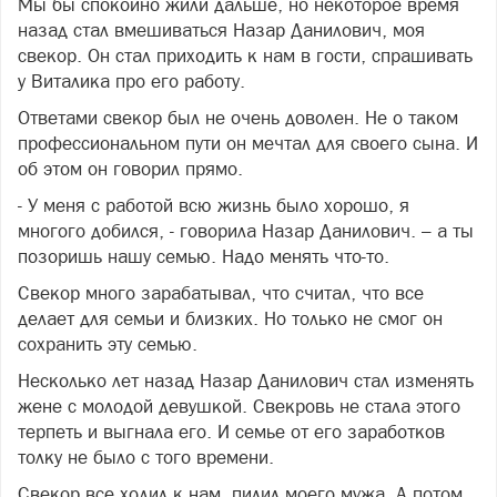
Мы бы спокойно жили дальше, но некоторое время
назад стал вмешиваться Назар Данилович, моя
свекор. Он стал приходить к нам в гости, спрашивать
у Виталика про его работу.
Ответами свекор был не очень доволен. Не о таком
профессиональном пути он мечтал для своего сына. И
об этом он говорил прямо.
- У меня с работой всю жизнь было хорошо, я
многого добился, - говорила Назар Данилович. – а ты
позоришь нашу семью. Надо менять что-то.
Свекор много зарабатывал, что считал, что все
делает для семьи и близких. Но только не смог он
сохранить эту семью.
Несколько лет назад Назар Данилович стал изменять
жене с молодой девушкой. Свекровь не стала этого
терпеть и выгнала его. И семье от его заработков
толку не было с того времени.
Свекор все ходил к нам, пилил моего мужа. А потом