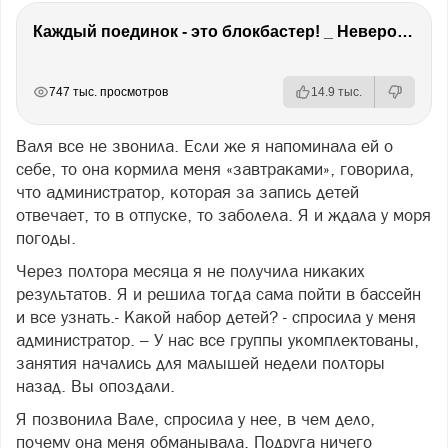
Каждый поединок - это блокбастер! _ Невероятный EvW16
РЕКЛАМА
РЕКЛАМА
РЕКЛАМА
РЕКЛАМА
747 тыс. просмотров
14.9 тыс.
Валя все не звонила. Если же я напоминала ей о
себе, то она кормила меня «завтраками», говорила,
что администратор, которая за запись детей
отвечает, то в отпуске, то заболела. Я и ждала у моря
погоды.
Через полтора месяца я не получила никаких
результатов. Я и решила тогда сама пойти в бассейн
и все узнать.- Какой набор детей? - спросила у меня
администратор. – У нас все группы укомплектованы,
занятия начались для малышей недели полторы
назад. Вы опоздали.
Я позвонила Вале, спросила у нее, в чем дело,
почему она меня обманывала. Подруга ничего