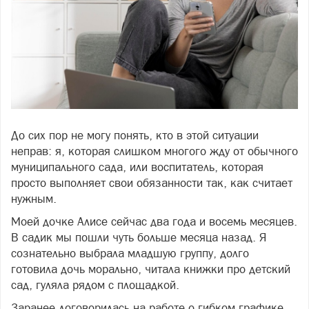
До сих пор не могу понять, кто в этой ситуации
Фото: фото: freepik
неправ: я, которая слишком многого жду от обычного
муниципального сада, или воспитатель, которая
просто выполняет свои обязанности так, как считает
нужным.
Моей дочке Алисе сейчас два года и восемь месяцев.
В садик мы пошли чуть больше месяца назад. Я
сознательно выбрала младшую группу, долго
готовила дочь морально, читала книжки про детский
сад, гуляла рядом с площадкой.
Заранее договорилась на работе о гибком графике,