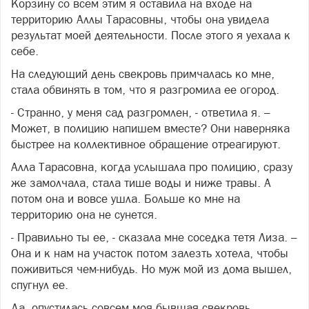
Корзину со всем этим я оставила на входе на
территорию Аллы Тарасовны, чтобы она увидела
результат моей деятельности. После этого я уехала к
себе.
На следующий день свекровь примчалась ко мне,
стала обвинять в том, что я разгромила ее огород.
- Странно, у меня сад разгромлен, - ответила я. –
Может, в полицию напишем вместе? Они наверняка
быстрее на коллективное обращение отреагируют.
Алла Тарасовна, когда услышала про полицию, сразу
же замолчала, стала тише воды и ниже травы. А
потом она и вовсе ушла. Больше ко мне на
территорию она не сунется.
- Правильно ты ее, - сказала мне соседка тетя Лиза. –
Она и к нам на участок потом залезть хотела, чтобы
поживиться чем-нибудь. Но муж мой из дома вышел,
спугнул ее.
Да, опустилась совсем моя бывшая свекровь.