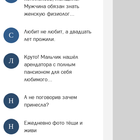
Мужчина обязан знать
женскую физиолог...
Любит не любит, а двадцать
С
лет прожили.
Круто! Мальчик нашёл
Л
арендатора с полным
пансионом для себя
любимого...
А не поговорив зачем
Н
принесла?
Ежедневно фото тёщи и
Н
живи