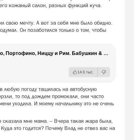
него кожаный салон, разных функций куча.
ил свою мечту. А вот за себя мне было обидно.
одумал. Он позаботился только о том, чтобы
Дольче Фар Ниенте - круиз в Монако, Портофино, Ниццу и Рим. Бабушкин & Василенко
14.6 тыс.
 в любую погоду тащилась на автобусную
мерзли, то под дождем промокали, они часто
мени уходила. И моему начальнику это не очень
но сказала мне мама. – Вчера такая жара была,
. Куда это годится? Почему Влад не отвез вас на