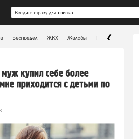
да
Беспредел
ЖКХ
Жалобы
Паркуюсь, где хо
 муж купил себе более
мне приходится с детьми по
8