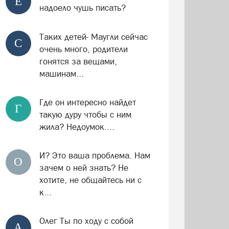
Е
надоело чушь писать?
Таких детей- Маугли сейчас
С
очень много, родители
гонятся за вещами,
машинам...
Где он интересно найдет
Г
такую дуру чтобы с ним
жила? Недоумок....
И? Это ваша проблема. Нам
О
зачем о ней знать? Не
хотите, не общайтесь ни с
к...
Олег Ты по ходу с собой
А