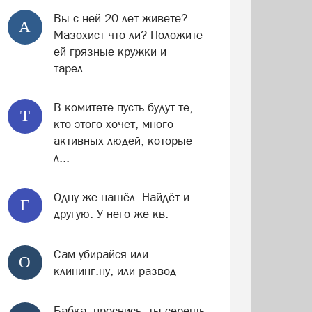
Вы с ней 20 лет живете?
А
Мазохист что ли? Положите
ей грязные кружки и
тарел...
В комитете пусть будут те,
Т
кто этого хочет, много
активных людей, которые
л...
Одну же нашёл. Найдёт и
Г
другую. У него же кв.
Сам убирайся или
О
клининг.ну, или развод
Бабка, проснись, ты серешь.