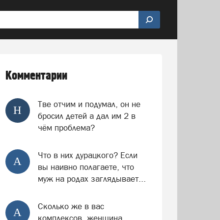
чу
Внимание!
Делайте больше добра!
Обо всём
Комментарии
Тве отчим и подумал, он не
Н
бросил детей а дал им 2 в
чём проблема?
Что в них дурацкого? Если
А
вы наивно полагаете, что
муж на родах заглядывает...
Сколько же в вас
А
комплексов, женщина.