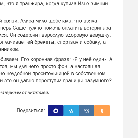
ом, что я транжира, когда купила Илье зимний
 связи. Алиса мило щебетала, что взяла
еперь Саше нужно помочь оплатить ветеринара
ился. Он содержит взрослую здоровую девушку,
оплачивает ей брекеты, спортзал и собаку, а
янников.
обиваем. Его коронная фраза: «Я у неё один». А
ется, мы для него просто фон, а настоящая
чно неудобной просительницей в собственном
ли это он давно переступил границы разумного?
материалы от читателей.
Поделиться: