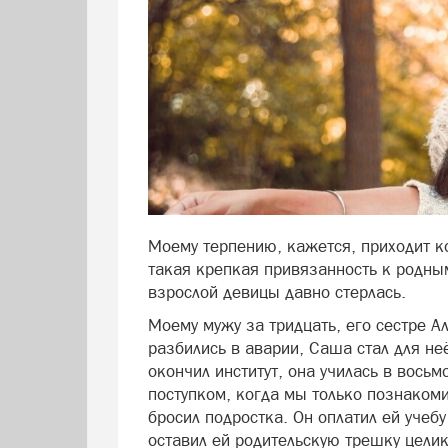
Моему терпению, кажется, приходит ко
такая крепкая привязанность к родн
взрослой девицы давно стерлась.
Моему мужу за тридцать, его сестре А
разбились в аварии, Саша стал для не
окончил институт, она училась в вось
поступком, когда мы только познакоми
Фото freepik.com
бросил подростка. Он оплатил ей учебу
оставил ей родительскую трешку целик