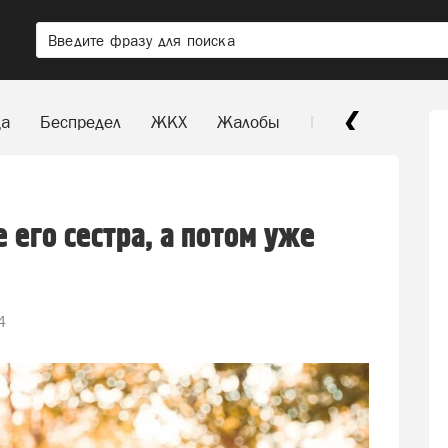
да
Беспредел
ЖКХ
Жалобы
Паркуюсь, где хо
 его сестра, а потом уже
4