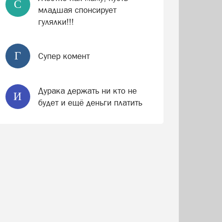
С
младшая спонсирует
гулялки!!!
Г
Супер комент
Дурака держать ни кто не
И
будет и ещё деньги платить