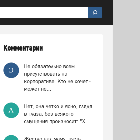
чу
Внимание!
Делайте больше добра!
Обо всём
Комментарии
Не обязательно всем
Э
присутствовать на
корпоративе. Кто не хочет -
может не...
Нет, она четко и ясно, глядя
А
в глаза, без всякого
смущения произносит: "Х.....
Жестко нах маму, пусть