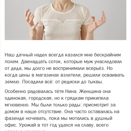
Фото freepik.com
Наш дачный надел всегда казался мне бескрайним
полем. Двенадцать соток, которые муж унаследовал
от деда, мы долго не воспринимали всерьёз. Но
когда цены в магазинах взлетели, решили осваивать
землю. Посадили всё: от редиски до тыквы.
Особенно радовалась тётя Нина. Женщина она
одинокая, городская, но к грядкам прикипела
мгновенно. Мы были только рады: присмотрит за
домом в наше отсутствие. Она часто оставалась на
фазенде ночевать, пока мы мотались в душный
офис. Урожай в тот год удался на славу, всего