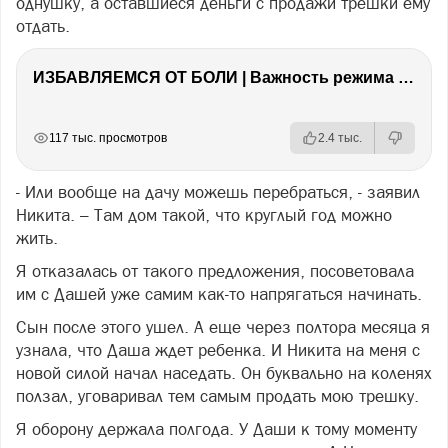
однушку, а оставшиеся деньги с продажи трешки ему
отдать.
ИЗБАВЛЯЕМСЯ ОТ БОЛИ | Важность режима и питания
РЕКЛАМА
РЕКЛАМА
РЕКЛАМА
РЕКЛАМА
117 тыс. просмотров
2.4 тыс.
- Или вообще на дачу можешь перебраться, - заявил
Никита. – Там дом такой, что круглый год можно
жить.
Я отказалась от такого предложения, посоветовала
им с Дашей уже самим как-то напрягаться начинать.
Сын после этого ушел. А еще через полтора месяца я
узнала, что Даша ждет ребенка. И Никита на меня с
новой силой начал наседать. Он буквально на коленях
ползал, уговаривал тем самым продать мою трешку.
Я оборону держала полгода. У Даши к тому моменту