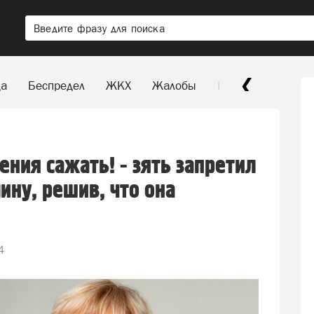
да
Беспредел
ЖКХ
Жалобы
Паркуюсь, где хо
ения сажать! - зять запретил
ину, решив, что она
4