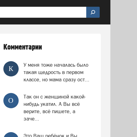
чу
Внимание!
Делайте больше добра!
Обо всём
Комментарии
У меня тоже началась было
К
такая щедрость в первом
классе, но мама сразу ост...
Так он с женщиной какой-
О
нибудь укатил. А Вы всё
верите, всё пишете, а
заче...
Это Ваш ребёнок и Вы