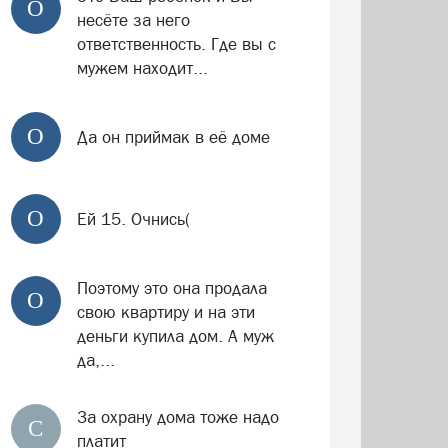
О
несёте за него
ответственность. Где вы с
мужем находит...
О
Да он приймак в её доме
О
Ей 15. Очнись(
Поэтому это она продала
О
свою квартиру и на эти
деньги купила дом. А муж
да,...
За охрану дома тоже надо
С
платит