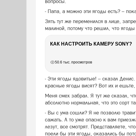
вопросы.
- Папа, а можно эти ягоды есть? – по
Зять тут же переменился в лице, запре
малиной, потому что решил, что ягоды
КАК НАСТРОИТЬ КАМЕРУ SONY?
РЕКЛАМА
РЕКЛАМА
РЕКЛАМА
РЕКЛАМА
50.6 тыс. просмотров
- Эти ягоды ядовитые! – сказал Денис
красные ягоды висят? Вот их и ешьте
Меня смех забрал. Я тут же сказал, ч
абсолютно нормальная, что это сорт та
- Вы с ума сошли? Я не позволю трави
сажать. А то уже опасно к вам приезж
лезут, все смотрят. Представляете, чт
поели бы эти ягоды, оказались бы пот