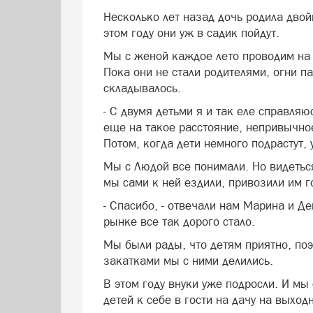
Несколько лет назад дочь родила дво
Фото: фото: freepik
этом году они уж в садик пойдут.
Мы с женой каждое лето проводим на д
Пока они не стали родителями, огни п
складывалось.
- С двумя детьми я и так еле справляюс
еще на такое расстояние, непривычное
Потом, когда дети немного подрастут, 
Мы с Людой все понимали. Но видеться
мы сами к ней ездили, привозили им г
- Спасибо, - отвечали нам Марина и Де
рынке все так дорого стало.
Мы были рады, что детям приятно, поэ
закатками мы с ними делились.
В этом году внуки уже подросли. И мы
детей к себе в гости на дачу на выход