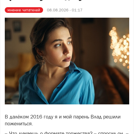
мнение читателей
08.08.2026 - 01:17
В далёком 2016 году я и мой парень Влад решили
Фото freepik.com
пожениться.
– Что думаешь о формате торжества? – спросил он. –