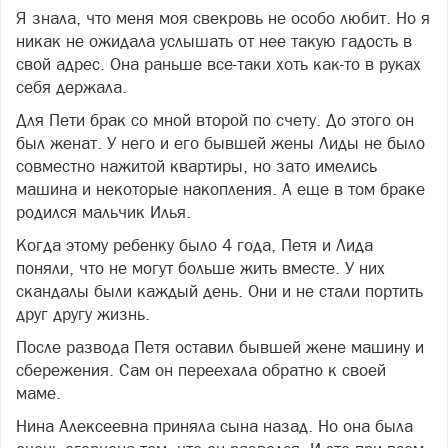
Я знала, что меня моя свекровь не особо любит. Но я
Фото freepik.com
никак не ожидала услышать от нее такую гадость в
свой адрес. Она раньше все-таки хоть как-то в руках
себя держала.
Для Пети брак со мной второй по счету. До этого он
был женат. У него и его бывшей жены Лиды не было
совместно нажитой квартиры, но зато имелись
машина и некоторые накопления. А еще в том браке
родился мальчик Илья.
Когда этому ребенку было 4 года, Петя и Лида
поняли, что не могут больше жить вместе. У них
скандалы были каждый день. Они и не стали портить
друг другу жизнь.
После развода Петя оставил бывшей жене машину и
сбережения. Сам он переехала обратно к своей
маме.
Нина Алексеевна приняла сына назад. Но она была