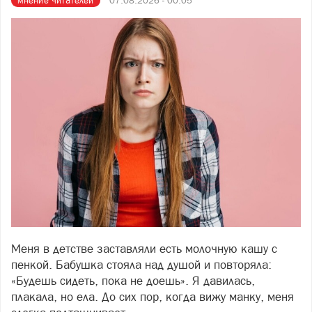
мнение читателей
07.08.2026 - 00:05
Меня в детстве заставляли есть молочную кашу с
Фото freepik.com
пенкой. Бабушка стояла над душой и повторяла:
«Будешь сидеть, пока не доешь». Я давилась,
плакала, но ела. До сих пор, когда вижу манку, меня