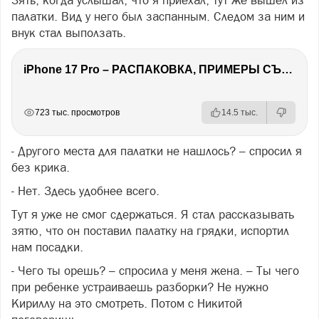
Зять, когда услышал, что я приехал, тут же вышел из
палатки. Вид у него был заспанным. Следом за ним и
внук стал выползать.
iPhone 17 Pro – РАСПАКОВКА, ПРИМЕРЫ СЪЕМОК И ПЕРВЫЕ ВПЕЧАТЛЕНИЯ
РЕКЛАМА
РЕКЛАМА
РЕКЛАМА
723 тыс. просмотров
14.5 тыс.
- Другого места для палатки не нашлось? – спросил я
без крика.
- Нет. Здесь удобнее всего.
Тут я уже не смог сдержаться. Я стал рассказывать
зятю, что он поставил палатку на грядки, испортил
нам посадки.
- Чего ты орешь? – спросила у меня жена. – Ты чего
при ребенке устраиваешь разборки? Не нужно
Кириллу на это смотреть. Потом с Никитой