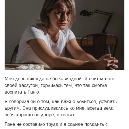
Моя дочь никогда не была жадной. Я считала это
своей заслугой, гордилась тем, что так смогла
воспитать Таню.
Фото freepik.com
Я говорила ей о том, как важно делиться, уступать
другим. Она прислушивалась ко мне, всегда вела
себя хорошо во дворе, в гостях.
Тане не составило труда и в садике поладить с