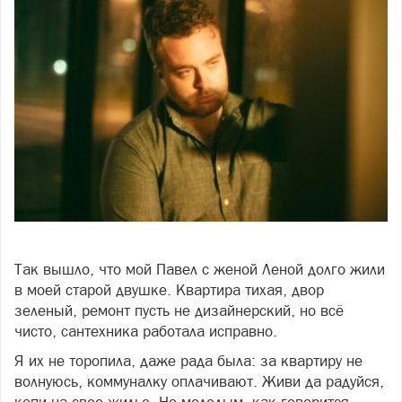
Фото freepik.com
Так вышло, что мой Павел с женой Леной долго жили
в моей старой двушке. Квартира тихая, двор
зеленый, ремонт пусть не дизайнерский, но всё
чисто, сантехника работала исправно.
Я их не торопила, даже рада была: за квартиру не
волнуюсь, коммуналку оплачивают. Живи да радуйся,
копи на свое жилье. Но молодым, как говорится,