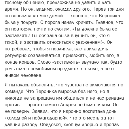
тесному общению, предложила не давить и дать
время. Но он, видимо, ожидал другого. Через три дня
он ворвался ко мне домой — хорошо, что Вероника
была у подруги. С порога начал кричать. Главное, что
он повторял, почти по слогам: «Ты должна была её
заставлять! Ты обязана была внушить ей, кто я
такой, и заставить относиться с уважением!». Он
потребовал, чтобы я повлияла, заставила дочь
регулярно созваниваться, приезжать, любить его, в
конце концов. Слово «заставлять» звучало так, будто
речь шла о нелюбимом предмете в школе, а не о
живом человеке.
Я пыталась объяснить, что чувства не включаются по
команде. Что Вероника выросла без него, но я
никогда не запрещала им общаться и не настраивала
против — просто самого Андрея не было рядом. Он
не поверил. Заявил, что я нарочно воспитала дочь
«холодной и неблагодарной», что это месть за тот
давний развод. Обиделся, хлопнул дверью и пропал.