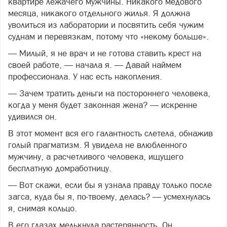
квартире лежачего мужчины. Никакого медового
месяца, никакого отдельного жилья. Я должна
уволиться из лаборатории и посвятить себя чужим
суднам и перевязкам, потому что «некому больше».
— Милый, я не врач и не готова ставить крест на
своей работе, — начала я. — Давай наймем
профессионала. У нас есть накопления.
— Зачем тратить деньги на постороннего человека,
когда у меня будет законная жена? — искренне
удивился он.
В этот момент вся его галантность слетела, обнажив
голый прагматизм. Я увидела не влюбленного
мужчину, а расчетливого человека, ищущего
бесплатную домработницу.
— Вот скажи, если бы я узнала правду только после
загса, куда бы я, по-твоему, делась? — усмехнулась
я, снимая кольцо.
В его глазах мелькнула растерянность. Он