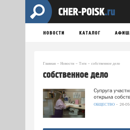
НОВОСТИ
КАТАЛОГ
АФИШ
Главная
Новости
Тэги
собственное дело
собственное дело
Супруга участника СВО при поддержке «Единой России»
открыла собст
ОБЩЕСТВО
26-0