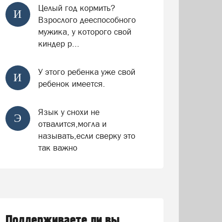
Целый год кормить?
И
Взрослого дееспособного
мужика, у которого свой
киндер р...
У этого ребенка уже свой
И
ребенок имеется.
Язык у снохи не
Э
отвалится,могла и
называть,если сверку это
так важно
Поддерживаете ли вы