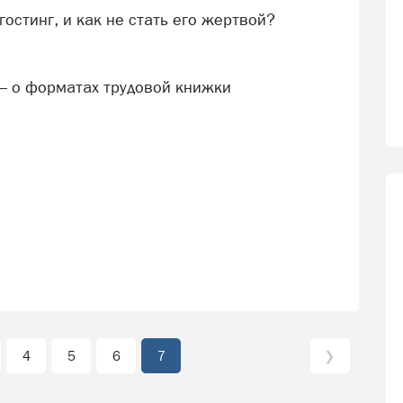
гостинг, и как не стать его жертвой?
 – о форматах трудовой книжки
4
5
6
7
❯