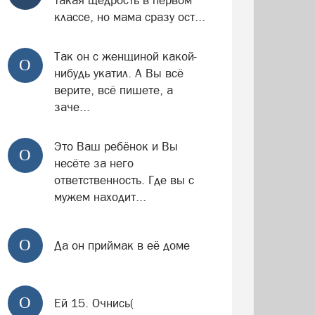
такая щедрость в первом
классе, но мама сразу ост...
Так он с женщиной какой-
О
нибудь укатил. А Вы всё
верите, всё пишете, а
заче...
Это Ваш ребёнок и Вы
О
несёте за него
ответственность. Где вы с
мужем находит...
О
Да он приймак в её доме
О
Ей 15. Очнись(